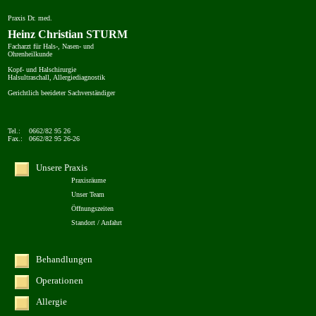
Praxis Dr. med.
Heinz Christian STURM
Facharzt für Hals-, Nasen- und
Ohrenheilkunde
Kopf- und Halschirurgie
Halsultraschall, Allergiediagnostik
Gerichtlich beeideter Sachverständiger
Tel.:
0662/82 95 26
Fax.:
0662/82 95 26-26
Unsere Praxis
Praxisräume
Unser Team
Öffnungszeiten
Standort / Anfahrt
Behandlungen
Operationen
Allergie